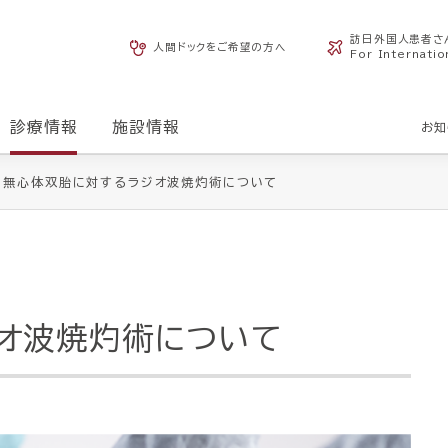
訪日外国人患者さ
人間ドックをご希望の方へ
For Internatio
診療情報
施設情報
お知
無心体双胎に対するラジオ波焼灼術について
オ波焼灼術について