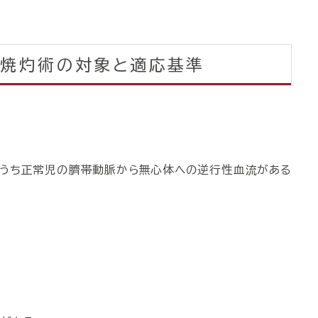
波焼灼術の対象と適応基準
のうち正常児の臍帯動脈から無心体への逆行性血流がある