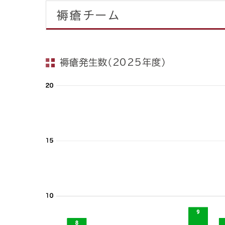
褥瘡チーム
褥瘡発生数（2025年度）