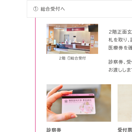
①
総合受付へ
2階正面玄
札を取り、
医療券を確
2階 ①総合受付
診察券、受
お渡ししま
診察券
受付