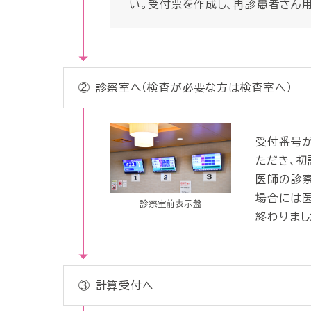
い。受付票を作成し、再診患者さん用
②
診察室へ（検査が必要な方は検査室へ）
受付番号
ただき、初
医師の診察
場合には医
診察室前表示盤
終わりまし
③
計算受付へ