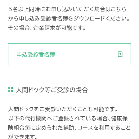
②
身体計測
身長
5名以上同時にお申し込みいただく場合はこちら
③
血圧
血圧
から申し込み受診者名簿をダウンロードください。
その場合、企業請求が可能です。
④
眼科検査
視力
オー
⑤
聴力検査
申込受診者名簿
(10
尿糖
⑥
尿検査
尿蛋
人間ドック等ご受診の場合
赤血
白血
⑦
貧血検査
人間ドックをご受診いただくことも可能です。
血色
以下の代行機関へご登録されている場合、健康保
ヘマ
険組合毎に定められた補助、コースを利用すること
⑧
血糖検査
空腹
ができます。