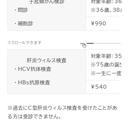
子宮頸がん検診
対象年齢：36
⑫
肺がん検査
胸部
コリ
血色
⑤
肺検査
肺機
⑨
貧血検査
問診
※36歳、38
LD
血小
⑥
超音波検査
腹部
A/G
MC
¥990
細胞診
HB
ヘマ
※
眼
眼底
HC
⑩
腎機能検査
血清
⑬
膵機能検査
アミ
対象年齢：35歳
⑪
循環器系検査
安静
肝炎ウィルス検査
⑭
腹部超音波検査
肝臓
※75歳の誕生
HCV抗体検査
⑫
肺がん検査
胸部
※一生に一度の
白血
HBs抗原検査
⑬
胃がん検査
胃部
赤血
¥540
血色
⑭
大腸がん検査
便潜
ヘマト
過去にC型肝炎ウィルス検査を受けたことがあ
⑮
血液系検査
血小
る方は受診できません。
平均