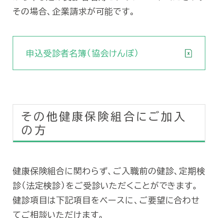
その場合、企業請求が可能です。
㉑
血液型検査
AB
㉒
総合診断
人間
申込受診者名簿（協会けんぽ）
㉓
心不全リスク検査
NT-
推定
㉔
栄養評価（尿検査）
推定
その他健康保険組合にご加入
の方
女性の方は、下記の
健康保険組合に関わらず、ご入職前の健診、定期検
①
マン
診（法定検診）をご受診いただくことができます。
乳房検査
健診項目は下記項目をベースに、ご要望に合わせ
②
乳房
てご相談いただけます。