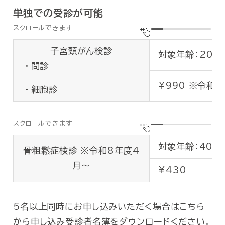
平均
※
眼
眼底
単独での受診が可能
平均
末梢
子宮頸がん検診
対象年齢：20
CR
問診
リウ
⑯
感染症・免疫系検査
RP
¥990 ※令和
細胞診
TP
視力
⑰
眼科検査
眼圧
対象年齢：40
骨粗鬆症検診 ※令和8年度4
眼底
月〜
¥430
⑱
聴力検査
オージ
⑲
腫瘍マーカー
PS
5名以上同時にお申し込みいただく場合はこちら
から申し込み受診者名簿をダウンロードください。
⑳
骨粗鬆症検査
DX