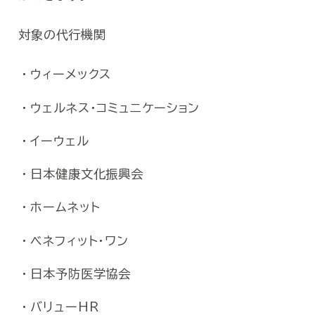
中性
対象の代行機関
⑨
脂質代謝検査
HD
LD
ウィーメックス
AST
ウェルネス・コミュニケーション
⑩
肝機能検査
ALT
イーウェル
γ-G
日本健康文化振興会
⑪
循環器系検査
安静
ホームネット
ベネフィット・ワン
日本予防医学協会
バリューHR