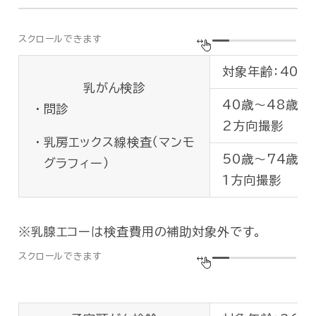
尿蛋
γ-G
尿素
ALP
クレ
総コ
eG
検査内容
中性
空腹
⑥
脂質代謝検査
⑧
代謝系検査
対象年齢：40
HD
尿酸
胃カ
乳がん検診
①
尿検査
尿沈
⑩
食道・胃・十二指腸検査
LD
40歳～48歳
※胃
問診
赤血
血小
2方向撮影
②
血液検査
AST
白血
⑪
大腸検査
便潜
乳房エックス線検査（マンモ
抹消
ALT
血色
50歳～74歳
グラフィー）
⑦
肝機能検査
⑨
貧血検査
AST
γ-G
血小
総蛋
1方向撮影
ALT
ALP
MC
アル
γ-G
ヘマ
③
生化学的検査
総ビ
乳腺エコーは検査費用の補助対象外です。
空腹
ALP
⑧
代謝系検査
アミ
尿酸
⑩
腎機能検査
血清
総蛋
LD
総ビ
赤血
⑪
循環器系検査
安静
⑫
肝機能検査
④
眼検査
眼底
アル
白血