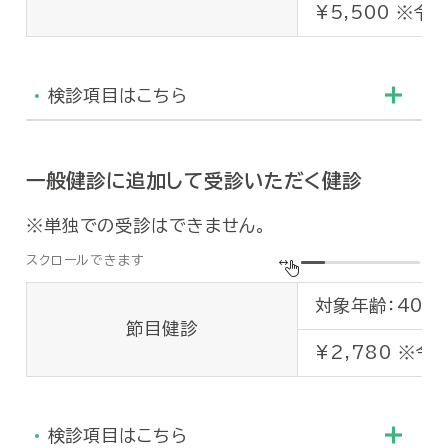
¥5,500 ※令
⑥
脂質代謝検査
LD
②
身体計測
身長
no
中性
③
血圧
血圧
検診項目はこちら
⑦
核酸代謝検査
尿酸
④
呼吸器系検査
胸部
ナト
一般健診に追加して受診いただく健診
尿糖
検査内容
⑤
尿検査
カリ
尿蛋
単独での受診はできません。
⑧
電解質代謝検査
クロ
①
診察
問診
総コ
カル
②
身体計測
身長
中性
無機
⑥
脂質代謝検査
対象年齢：40歳
HD
節目健診
③
血圧
血圧
【尿
LD
¥2,780 ※令
尿糖
④
呼吸器系検査
胸部
AST
尿沈
尿糖
ALT
⑨
腎臓尿路系検査
【血
検診項目はこちら
⑤
尿検査
⑦
肝機能検査