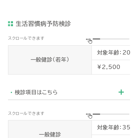
検査内容
生活習慣病予防検診
①
診察
問診
②
身体計測
身長
対象年齢：20歳
一般健診（若年）
胸部
¥2,500
③
呼吸器系検査
肺機
安静
検診項目はこちら
④
循環器系検査
血圧
⑤
糖代謝検査
空腹
検査内容
総コ
対象年齢：35歳
一般健診
HD
①
診察
問診